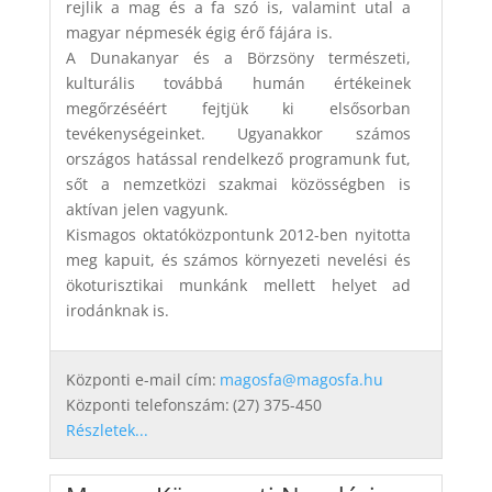
rejlik a mag és a fa szó is, valamint utal a
magyar népmesék égig érő fájára is.
A Dunakanyar és a Börzsöny természeti,
kulturális továbbá humán értékeinek
megőrzéséért fejtjük ki elsősorban
tevékenységeinket. Ugyanakkor számos
országos hatással rendelkező programunk fut,
sőt a nemzetközi szakmai közösségben is
aktívan jelen vagyunk.
Kismagos oktatóközpontunk 2012-ben nyitotta
meg kapuit, és számos környezeti nevelési és
ökoturisztikai munkánk mellett helyet ad
irodánknak is.
Központi e-mail cím:
magosfa@magosfa.hu
Központi telefonszám:
(27) 375-450
Részletek...