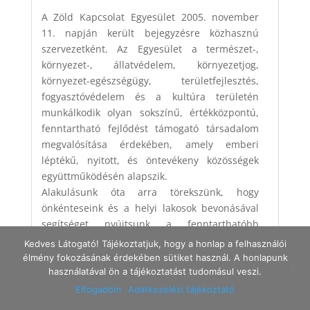
A Zöld Kapcsolat Egyesület 2005. november
11. napján került bejegyzésre közhasznú
szervezetként. Az Egyesület a természet-,
környezet-, állatvédelem, környezetjog,
környezet-egészségügy, területfejlesztés,
fogyasztóvédelem és a kultúra területén
munkálkodik olyan sokszínű, értékközpontú,
fenntartható fejlődést támogató társadalom
megvalósítása érdekében, amely emberi
léptékű, nyitott, és öntevékeny közösségek
együttműködésén alapszik.
Alakulásunk óta arra törekszünk, hogy
önkénteseink és a helyi lakosok bevonásával
segítséget nyújtsunk a fenntarthatóbb
életmód kialakításához.
Kedves Látogató! Tájékoztatjuk, hogy a honlap a felhasználói
élmény fokozásának érdekében sütiket használ. A honlapunk
használatával ön a tájékoztatást tudomásul veszi.
Központi e-mail cím:
info@zoldkapcsolat.hu
Elfogadom
Adatkezelési tájékoztató
Központi telefonszám:
06-30/899-50-04