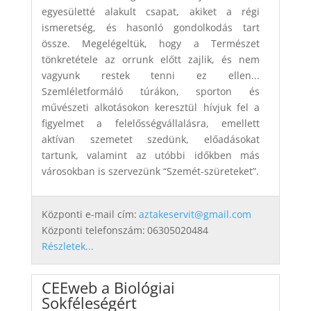
egyesületté alakult csapat, akiket a régi
ismeretség, és hasonló gondolkodás tart
össze. Megelégeltük, hogy a Természet
tönkretétele az orrunk előtt zajlik, és nem
vagyunk restek tenni ez ellen...
Szemléletformáló túrákon, sporton és
művészeti alkotásokon keresztül hívjuk fel a
figyelmet a felelősségvállalásra, emellett
aktívan szemetet szedünk, előadásokat
tartunk, valamint az utóbbi időkben más
városokban is szervezünk “Szemét-szüreteket”.
Központi e-mail cím:
aztakeservit@gmail.com
Központi telefonszám:
06305020484
Részletek...
CEEweb a Biológiai
Sokféleségért