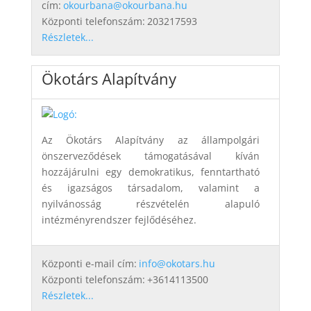
cím:
okourbana@okourbana.hu
Központi telefonszám:
203217593
Részletek...
Ökotárs Alapítvány
Az Ökotárs Alapítvány az állampolgári
önszerveződések támogatásával kíván
hozzájárulni egy demokratikus, fenntartható
és igazságos társadalom, valamint a
nyilvánosság részvételén alapuló
intézményrendszer fejlődéséhez.
Központi e-mail cím:
info@okotars.hu
Központi telefonszám:
+3614113500
Részletek...