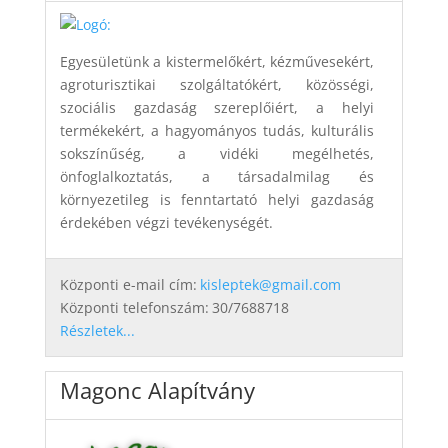
Egyesületünk a kistermelőkért, kézművesekért,
agroturisztikai szolgáltatókért, közösségi,
szociális gazdaság szereplőiért, a helyi
termékekért, a hagyományos tudás, kulturális
sokszínűség, a vidéki megélhetés,
önfoglalkoztatás, a társadalmilag és
környezetileg is fenntartató helyi gazdaság
érdekében végzi tevékenységét.
Központi e-mail cím:
kisleptek@gmail.com
Központi telefonszám:
30/7688718
Részletek...
Magonc Alapítvány