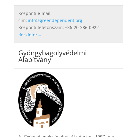
Központi e-mail
cím:
info@greendependent.org
Központi telefonszám:
+36-20-386-0922
Részletek...
Gyöngybagolyvédelmi
Alapítvány
A Gyöngybagolyvédelmi Alapítvány 1997-ben