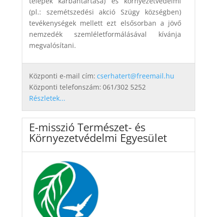
telepek karbantartása) és környezetvédelmi
(pl.: szemétszedési akció Szügy községben)
tevékenységek mellett ezt elsősorban a jövő
nemzedék szemléletformálásával kívánja
megvalósítani.
Központi e-mail cím:
cserhatert@freemail.hu
Központi telefonszám:
061/302 5252
Részletek...
E-misszió Természet- és
Környezetvédelmi Egyesület