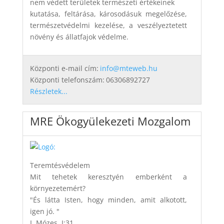
nem védett területek természeti értékeinek
kutatása, feltárása, károsodásuk megelőzése,
természetvédelmi kezelése, a veszélyeztetett
növény és állatfajok védelme.
Központi e-mail cím:
info@mteweb.hu
Központi telefonszám:
06306892727
Részletek...
MRE Ökogyülekezeti Mozgalom
Teremtésvédelem
Mit tehetek keresztyén emberként a
környezetemért?
"És látta Isten, hogy minden, amit alkotott,
igen jó. "
I. Mózes, I:31.