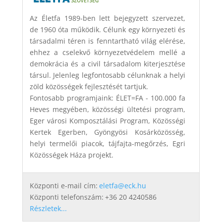
Az Életfa 1989-ben lett bejegyzett szervezet,
de 1960 óta működik. Célunk egy környezeti és
társadalmi téren is fenntartható világ elérése,
ehhez a cselekvő környezetvédelem mellé a
demokrácia és a civil társadalom kiterjesztése
társul. Jelenleg legfontosabb célunknak a helyi
zöld közösségek fejlesztését tartjuk.
Fontosabb programjaink: ÉLET=FA - 100.000 fa
Heves megyében, közösségi ültetési program,
Eger városi Komposztálási Program, Közösségi
Kertek Egerben, Gyöngyösi Kosárközösség,
helyi termelői piacok, tájfajta-megőrzés, Egri
Közösségek Háza projekt.
Központi e-mail cím:
eletfa@eck.hu
Központi telefonszám:
+36 20 4240586
Részletek...