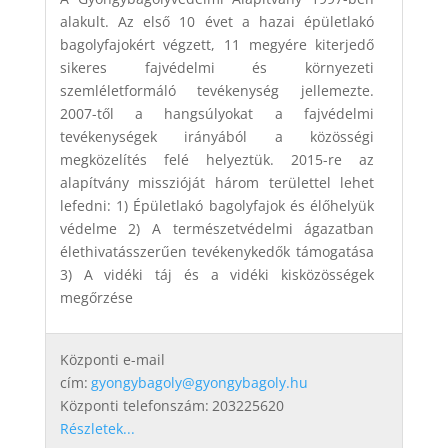
alakult. Az első 10 évet a hazai épületlakó
bagolyfajokért végzett, 11 megyére kiterjedő
sikeres fajvédelmi és környezeti
szemléletformáló tevékenység jellemezte.
2007-től a hangsúlyokat a fajvédelmi
tevékenységek irányából a közösségi
megközelítés felé helyeztük. 2015-re az
alapítvány misszióját három területtel lehet
lefedni: 1) Épületlakó bagolyfajok és élőhelyük
védelme 2) A természetvédelmi ágazatban
élethivatásszerűen tevékenykedők támogatása
3) A vidéki táj és a vidéki kisközösségek
megőrzése
Központi e-mail
cím:
gyongybagoly@gyongybagoly.hu
Központi telefonszám:
203225620
Részletek...