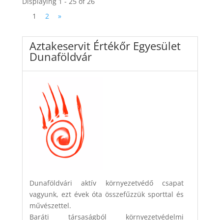
Displaying 1 - 25 of 26
1
2
»
Aztakeservit Értékőr Egyesület
Dunaföldvár
Dunaföldvári aktív környezetvédő csapat
vagyunk, ezt évek óta összefűzzük sporttal és
művészettel.
Baráti társaságból környezetvédelmi