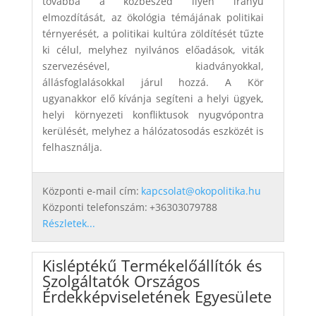
továbbá a közbeszéd ilyen irányú
elmozdítását, az ökológia témájának politikai
térnyerését, a politikai kultúra zöldítését tűzte
ki célul, melyhez nyilvános előadások, viták
szervezésével, kiadványokkal,
állásfoglalásokkal járul hozzá. A Kör
ugyanakkor elő kívánja segíteni a helyi ügyek,
helyi környezeti konfliktusok nyugvópontra
kerülését, melyhez a hálózatosodás eszközét is
felhasználja.
Központi e-mail cím:
kapcsolat@okopolitika.hu
Központi telefonszám:
+36303079788
Részletek...
Kisléptékű Termékelőállítók és
Szolgáltatók Országos
Érdekképviseletének Egyesülete