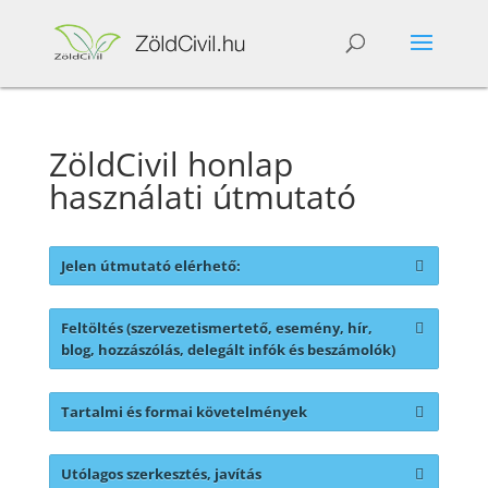
ZöldCivil honlap
használati útmutató
Jelen útmutató elérhető:
Ha lemented
Feltöltés (szervezetismertető, esemény, hír,
magadnak
http://zoldcivil.hu/utmutato/
blog, hozzászólás, delegált infók és beszámolók)
könyvjelzőként:
Tartalmi és formai követelmények
Az oldal
főmenűjének
Utólagos szerkesztés, javítás