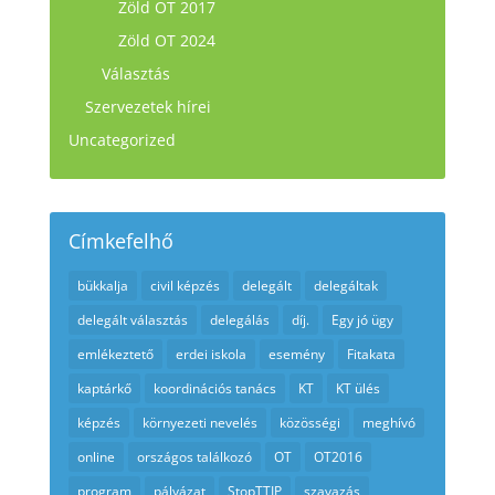
Zöld OT 2017
Zöld OT 2024
Választás
Szervezetek hírei
Uncategorized
Címkefelhő
bükkalja
civil képzés
delegált
delegáltak
delegált választás
delegálás
díj.
Egy jó ügy
emlékeztető
erdei iskola
esemény
Fitakata
kaptárkő
koordinációs tanács
KT
KT ülés
képzés
környezeti nevelés
közösségi
meghívó
online
országos találkozó
OT
OT2016
program
pályázat
StopTTIP
szavazás