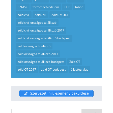
SZMSZ
természetvédelem
TTIP
tábor
zöld civil
ZöldCivil
ZöldCivil.hu
zöld civil országos találkozó
zöld civil országos találkozó 2017
zöld civil országos találkozó budapest
zöld országos találkozó
zöld országos találkozó 2017
zöld országos találkozó budapest
Zöld OT
zöld OT 2017
zöld OT budapest
állásfoglalás
Szervezeti hír, esemény beküldése