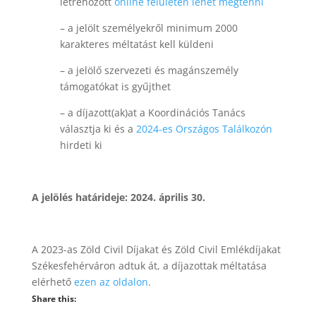
létrehozott
online felületen lehet megtenni
– a jelölt személyekről minimum 2000
karakteres méltatást kell küldeni
– a jelölő szervezeti és magánszemély
támogatókat is gyűjthet
– a díjazott(ak)at a Koordinációs Tanács
választja ki és a
2024-es Országos Találkozón
hirdeti ki
A jelölés határideje: 2024. április 30.
A 2023-as Zöld Civil Díjakat és Zöld Civil Emlékdíjakat
Székesfehérváron adtuk át, a díjazottak méltatása
elérhető
ezen az oldalon
.
Share this: