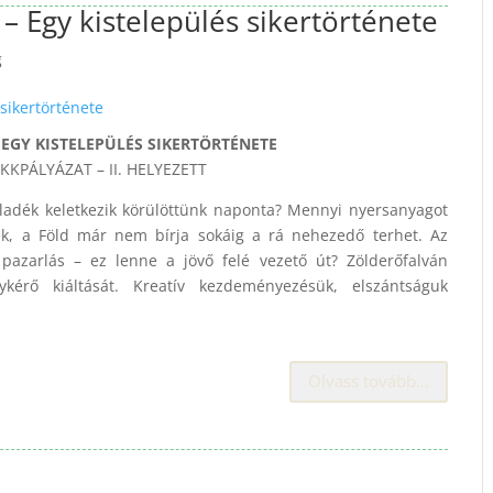
! – Egy kistelepülés sikertörténete
g
 EGY KISTELEPÜLÉS SIKERTÖRTÉNETE
KKPÁLYÁZAT – II. HELYEZETT
adék keletkezik körülöttünk naponta? Mennyi nyersanyagot
, a Föld már nem bírja sokáig a rá nehezedő terhet. Az
pazarlás – ez lenne a jövő felé vezető út? Zölderőfalván
érő kiáltását. Kreatív kezdeményezésük, elszántságuk
Olvass tovább…