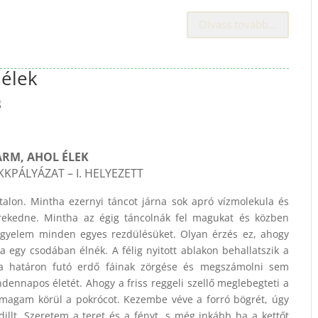
Olvass tovább…
 élek
g
ARM, AHOL ÉLEK
KKPÁLYÁZAT – I. HELYEZETT
ztalon. Mintha ezernyi táncot járna sok apró vízmolekula és
ekedne. Mintha az égig táncolnák fel magukat és közben
figyelem minden egyes rezdülésüket. Olyan érzés ez, ahogy
 egy csodában élnék. A félig nyitott ablakon behallatszik a
 a határon futó erdő fáinak zörgése és megszámolni sem
ennapos életét. Ahogy a friss reggeli szellő meglebegteti a
agam körül a pokrócot. Kezembe véve a forró bögrét, úgy
dillt. Szeretem a teret és a fényt, s még inkább ha a kettőt