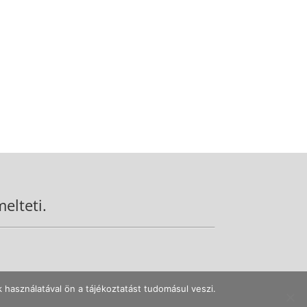
elteti.
 használatával ön a tájékoztatást tudomásul veszi.
zabályzat