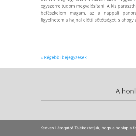
egyszerre tudom megvalósítani. A kis paraszt
befészkelem magam, az a nappali panorá
figyelhetem a hajnal előtti sötétséget, s ahogy 
« Régebbi bejegyzések
A honl
Kedves Látogató! Tájékoztatjuk, hogy a honlap a f
Ajánlott böngészők: Firefox 40+, Chrome 45+, MS Edge. A