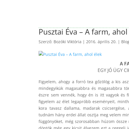
Pusztai Éva – A farm, ahol
Szerző:
Bozóki Viktória
|
2016. április 20.
|
Blo
A F
EGY JÓ ÜGY CI
Figyelem, ahogy a forró tea gőzölög a kis as
mindegyikük magasabbra és magasabbra tör
észre sem vennék, hogy én is itt vagyok és 
figyelem az élet legapróbb eseményeit, mintha
kora tavasz dallama, madarak csicsergése,
tudnám hány erdei állat osztja meg velem mind
függönyöket, még szorosabban húzom össze m
döntök még egy kicsit élvezem ezt a reggeli i