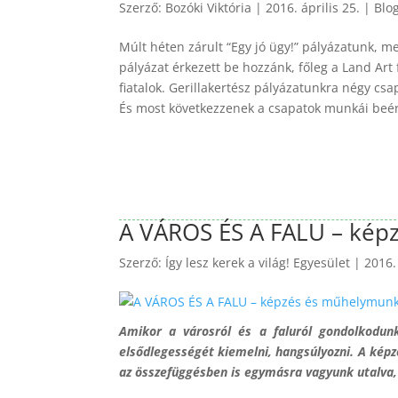
Szerző:
Bozóki Viktória
|
2016. április 25.
|
Blo
Múlt héten zárult “Egy jó ügy!” pályázatunk, me
pályázat érkezett be hozzánk, főleg a Land Ar
fiatalok. Gerillakertész pályázatunkra négy cs
És most következzenek a csapatok munkái beé
A VÁROS ÉS A FALU – kép
Szerző:
Így lesz kerek a világ! Egyesület
|
2016. 
Amikor a városról és a faluról gondolkodun
elsődlegességét kiemelni, hangsúlyozni. A képz
az összefüggésben is egymásra vagyunk utalva