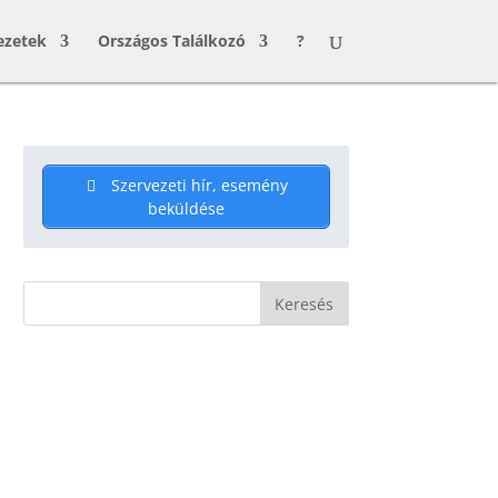
ezetek
Országos Találkozó
?
Szervezeti hír, esemény
beküldése