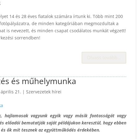
g
lyet 14 és 28 éves fiatalok számára írtunk ki. Több mint 200
t fotópályázatra, de minden kategóriában megmozdultak a
apat is nevezett, és minden csapat csodálatos munkát végzett!
rkezési sorrendben!
Olvass tovább…
zés és műhelymunka
április 21.
|
Szervezetek hírei
k, hajlamosak vagyunk egyik vagy másik fontosságát vagy
és előadói bemutatják saját példájukon keresztül, hogy ebben
, és ők mit tesznek az együttműködés érdekében.