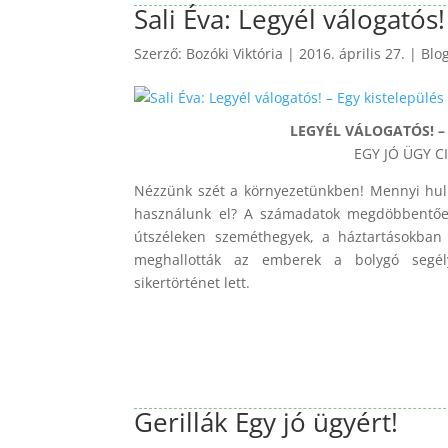
Sali Éva: Legyél válogatós
Szerző:
Bozóki Viktória
|
2016. április 27.
|
Blo
LEGYÉL VÁLOGATÓS! –
EGY JÓ ÜGY CI
Nézzünk szét a környezetünkben! Mennyi hull
használunk el? A számadatok megdöbbentőek
útszéleken szeméthegyek, a háztartásokban 
meghallották az emberek a bolygó segélyk
sikertörténet lett.
Gerillák Egy jó ügyért!