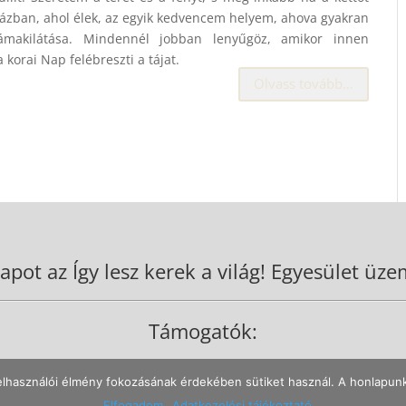
házban, ahol élek, az egyik kedvencem helyem, ahova gyakran
makilátása. Mindennél jobban lenyűgöz, amikor innen
a korai Nap felébreszti a tájat.
Olvass tovább…
apot az Így lesz kerek a világ! Egyesület üzem
Támogatók:
elhasználói élmény fokozásának érdekében sütiket használ. A honlapunk
jánlott felbontás: legalább 1280x720p.
Impresszum
/
Adatkezelés
/
Felh. s
Elfogadom
Adatkezelési tájékoztató