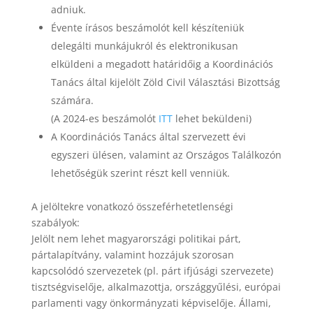
adniuk.
Évente írásos beszámolót kell készíteniük
delegálti munkájukról és elektronikusan
elküldeni a megadott határidőig a Koordinációs
Tanács által kijelölt Zöld Civil Választási Bizottság
számára.
(A 2024-es beszámolót
ITT
lehet beküldeni)
A Koordinációs Tanács által szervezett évi
egyszeri ülésen, valamint az Országos Találkozón
lehetőségük szerint részt kell venniük.
A jelöltekre vonatkozó összeférhetetlenségi
szabályok:
Jelölt nem lehet magyarországi politikai párt,
pártalapítvány, valamint hozzájuk szorosan
kapcsolódó szervezetek (pl. párt ifjúsági szervezete)
tisztségviselője, alkalmazottja, országgyűlési, európai
parlamenti vagy önkormányzati képviselője. Állami,