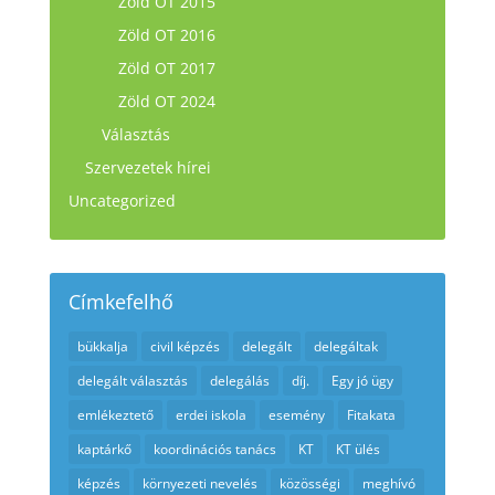
Zöld OT 2015
Zöld OT 2016
Zöld OT 2017
Zöld OT 2024
Választás
Szervezetek hírei
Uncategorized
Címkefelhő
bükkalja
civil képzés
delegált
delegáltak
delegált választás
delegálás
díj.
Egy jó ügy
emlékeztető
erdei iskola
esemény
Fitakata
kaptárkő
koordinációs tanács
KT
KT ülés
képzés
környezeti nevelés
közösségi
meghívó