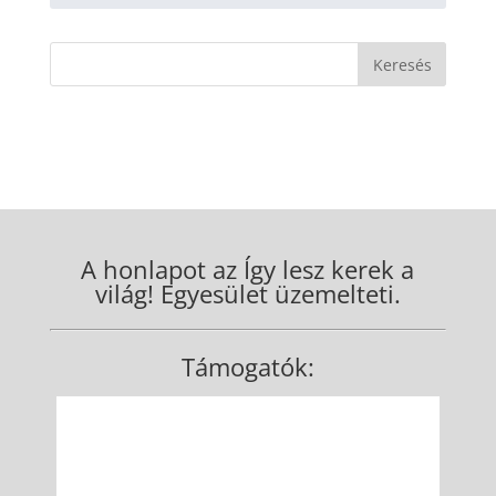
A honlapot az Így lesz kerek a
világ! Egyesület üzemelteti.
Támogatók: