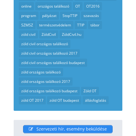
online
országos találkozó
OT
OT2016
program
pályázat
StopTTIP
szavazás
SZMSZ
természetvédelem
TTIP
tábor
zöld civil
ZöldCivil
ZöldCivil.hu
zöld civil országos találkozó
zöld civil országos találkozó 2017
zöld civil országos találkozó budapest
zöld országos találkozó
zöld országos találkozó 2017
zöld országos találkozó budapest
Zöld OT
zöld OT 2017
zöld OT budapest
állásfoglalás
Szervezeti hír, esemény beküldése