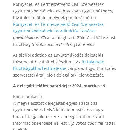
Környezet- és Természetvédő Civil Szervezetek
Együttműködésének (továbbiakban Együttműködés)
hivatalos felülete, melynek gondozásáért a
Környezet- és Természetvédő Civil Szervezetek
Együttműködésének Koordinációs Tanácsa
(
továbbiakban KT
) által megbízott Zöld Civil Választási
Bizottság (
továbbiakban Bizottság
) a felelős.
Az alábbi adatlap az Együttműködés delegálási
folyamatát hivatott előkészíteni. Az
itt található
Bizottságokba/Testületekbe
várjuk az Együttműködés
szervezetei által jelölt delegáltak jelentkezését.
A delegálti jelölés határideje: 2024. március 19.
Kommunikáció:
A megválasztott delegáltak egyes adatait az
Együttműködés belső felületein nyilvánosságra
hozzuk tagjaink részére, a megjeleníteni kívánt
információk kérdéseinél ezt “
nyilvános adat
” felirattal
jelöljük.