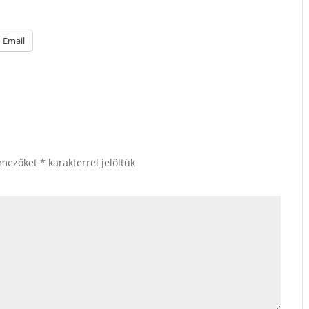
Email
 mezőket
*
karakterrel jelöltük