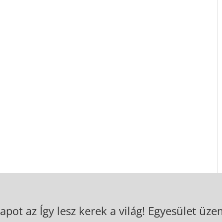
apot az Így lesz kerek a világ! Egyesület üzem