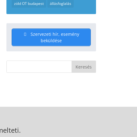
zöld OT budapest
állásfoglalás
Szervezeti hír, esemény
beküldése
elteti.