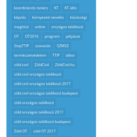
koordinációs tanács
KT
KT ülés
képzés
környezeti nevelés
közösségi
meghívó
online
országos találkozó
OT
OT2016
program
pályázat
StopTTIP
szavazás
SZMSZ
természetvédelem
TTIP
tábor
zöld civil
ZöldCivil
ZöldCivil.hu
zöld civil országos találkozó
zöld civil országos találkozó 2017
zöld civil országos találkozó budapest
zöld országos találkozó
zöld országos találkozó 2017
zöld országos találkozó budapest
Zöld OT
zöld OT 2017