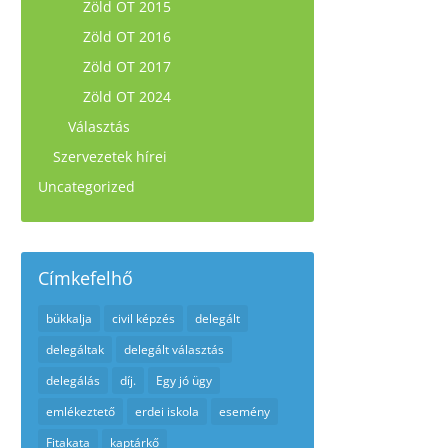
Zöld OT 2015
Zöld OT 2016
Zöld OT 2017
Zöld OT 2024
Választás
Szervezetek hírei
Uncategorized
Címkefelhő
bükkalja
civil képzés
delegált
delegáltak
delegált választás
delegálás
díj.
Egy jó ügy
emlékeztető
erdei iskola
esemény
Fitakata
kaptárkő