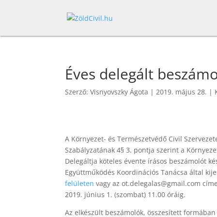
Éves delegált beszám
Szerző:
Visnyovszky Ágota
|
2019. május 28.
|
A Környezet- és Természetvédő Civil Szerveze
Szabályzatának 4§ 3. pontja szerint a Környez
Delegáltja köteles évente írásos beszámolót ké
Együttműködés Koordinációs Tanácsa által kije
felületen
vagy az ot.delegalas@gmail.com címen
2019. június 1. (szombat) 11.00 óráig.
Az elkészült beszámolók, összesített formában