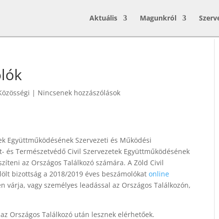
Aktuális
Magunkról
Szerv
olók
Közösségi
|
Nincsenek hozzászólások
tek Együttműködésének Szervezeti és Működési
et- és Természetvédő Civil Szervezetek Együttműködésének
szíteni az Országos Találkozó számára. A Zöld Civil
lölt bizottság a 2018/2019 éves beszámolókat
online
 várja, vagy személyes leadással az Országos Találkozón,
 az Országos Találkozó után lesznek elérhetőek.