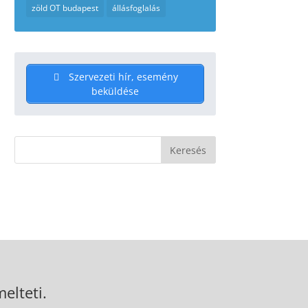
zöld OT budapest
állásfoglalás
Szervezeti hír, esemény
beküldése
elteti.