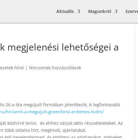
Aktuális
Magunkról
Szerv
ek megjelenési lehetőségei a
ezetek hírei
|
Nincsenek hozzászólások
lis 26-a óta megújult formában jelentkezik. A legfontosabb
.hu/hir/amit-a-megujult-greenforol-erdemes-tudni/
át közhírré tenni, és ehhez várjuk aktív részvételeteket. Az
 több oldalra hírt, meghívót, ajánlatokat.
l kell bejelentkezned, és kitölteni az adatlapokat, melyeket