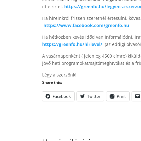
itt érsz el:
https://greenfo.hu/legyen-a-szerzo
Ha híreinkről frissen szeretnél értesülni, köve
https://www.facebook.com/greenfo.hu
Ha hétközben kevés időd van informálódni, irat
https://greenfo.hu/hirlevel/
(az eddigi olvasó
A vasárnaponként ( jelenleg 4500 címre) kiküld
jövő heti programokat/sajtómeghívókat és a fri
Légy a szerzőnk!
Share this:
Facebook
Twitter
Print