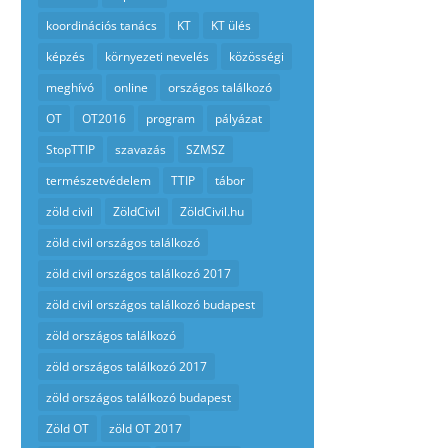
koordinációs tanács
KT
KT ülés
képzés
környezeti nevelés
közösségi
meghívó
online
országos találkozó
OT
OT2016
program
pályázat
StopTTIP
szavazás
SZMSZ
természetvédelem
TTIP
tábor
zöld civil
ZöldCivil
ZöldCivil.hu
zöld civil országos találkozó
zöld civil országos találkozó 2017
zöld civil országos találkozó budapest
zöld országos találkozó
zöld országos találkozó 2017
zöld országos találkozó budapest
Zöld OT
zöld OT 2017