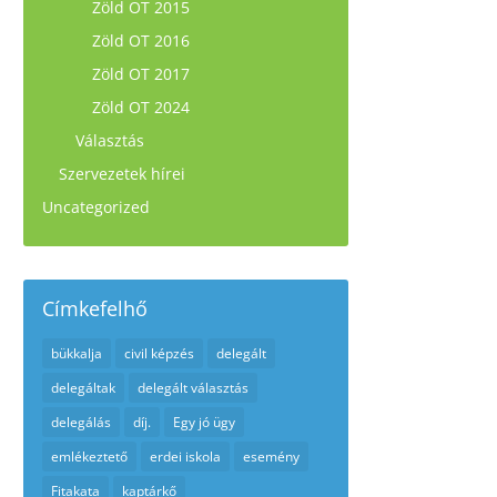
Zöld OT 2015
Zöld OT 2016
Zöld OT 2017
Zöld OT 2024
Választás
Szervezetek hírei
Uncategorized
Címkefelhő
bükkalja
civil képzés
delegált
delegáltak
delegált választás
delegálás
díj.
Egy jó ügy
emlékeztető
erdei iskola
esemény
Fitakata
kaptárkő