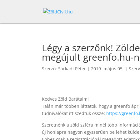
Légy a szerzőnk! Zöld
megújult greenfo.hu-n
Szerző:
Sarkadi Péter
|
2019. május 05.
|
Szerv
Kedves Zöld Barátaim!
Talán már többen láttátok, hogy a greenfo ápri
tudnivalókat itt szedtük össze:
https://greenfo
Szeretnénk a zöld szféra minél több információj
új honlapra nagyon egyszerűen be lehet küldeni
Ehhez csak a regisztrációnál megadott adatokka