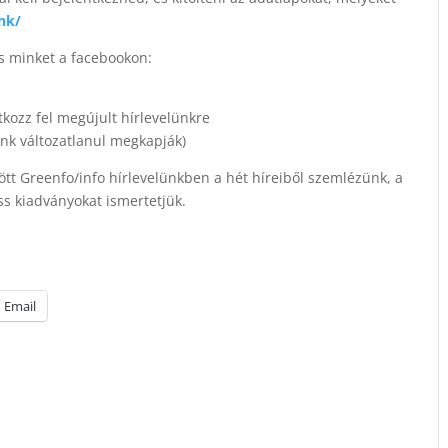
nk/
ss minket a facebookon:
kozz fel megújult hírlevelünkre
ink változatlanul megkapják)
ött Greenfo/info hírlevelünkben a hét híreiből szemlézünk, a
ss kiadványokat ismertetjük.
Email