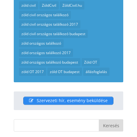
zöld civil
ZöldCivil
ZöldCivil.hu
zöld civil országos találkozó
zöld civil országos találkozó 2017
zöld civil országos találkozó budapest
zöld országos találkozó
zöld országos találkozó 2017
zöld országos találkozó budapest
Zöld OT
zöld OT 2017
zöld OT budapest
állásfoglalás
Szervezeti hír, esemény beküldése