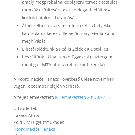
amely megpróbálna kidolgozni tervet a testületi
munkák erősítésére és új delegálti jelöltek –
köztük fiatalok – bevonására.
Átbeszéltük a vizes testületekkel és helyekkel
kapcsolatos kérést, illetve Simonyi Gyula külön
meghívását.
Elhatárolódtunk a Reális Zöldek Klubtól, és
beszéltünk aktuális zöld ügyekről (esztergomi
mobilgát, MTA biodiverzitás konferencia).
A Koordinációs Tanács következő ülése november
végén, december elején várható.
A teljes emlékeztető
KT emlékeztető 2017.09.13.
Üdvözlettel:
Lukács Attila
Zöld Civil Együttműködés
Koordinációs Tanács