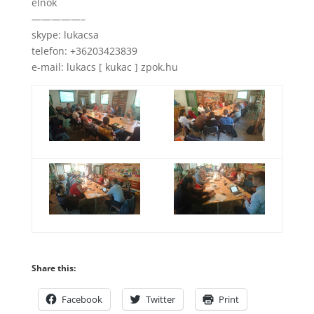
elnök
—————–
skype: lukacsa
telefon: +36203423839
e-mail: lukacs [ kukac ] zpok.hu
Share this:
Facebook
Twitter
Print