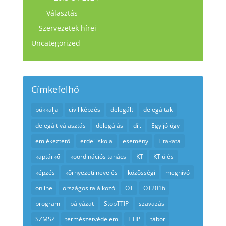
Választás
Szervezetek hírei
Uncategorized
Címkefelhő
bükkalja
civil képzés
delegált
delegáltak
delegált választás
delegálás
díj.
Egy jó ügy
emlékeztető
erdei iskola
esemény
Fitakata
kaptárkő
koordinációs tanács
KT
KT ülés
képzés
környezeti nevelés
közösségi
meghívó
online
országos találkozó
OT
OT2016
program
pályázat
StopTTIP
szavazás
SZMSZ
természetvédelem
TTIP
tábor