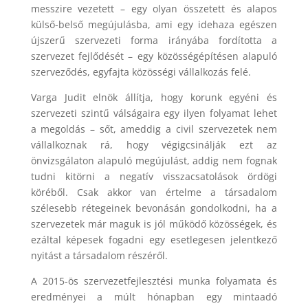
messzire vezetett – egy olyan összetett és alapos
külső-belső megújulásba, ami egy idehaza egészen
újszerű szervezeti forma irányába fordította a
szervezet fejlődését – egy közösségépítésen alapuló
szerveződés, egyfajta közösségi vállalkozás felé.
Varga Judit elnök állítja, hogy korunk egyéni és
szervezeti szintű válságaira egy ilyen folyamat lehet
a megoldás – sőt, ameddig a civil szervezetek nem
vállalkoznak rá, hogy végigcsinálják ezt az
önvizsgálaton alapuló megújulást, addig nem fognak
tudni kitörni a negatív visszacsatolások ördögi
köréből. Csak akkor van értelme a társadalom
szélesebb rétegeinek bevonásán gondolkodni, ha a
szervezetek már maguk is jól működő közösségek, és
ezáltal képesek fogadni egy esetlegesen jelentkező
nyitást a társadalom részéről.
A 2015-ös szervezetfejlesztési munka folyamata és
eredményei a múlt hónapban egy mintaadó