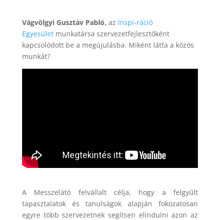
Vágvölgyi Gusztáv Pabló,
az
Inspi-ráció
Egyesület
munkatársa szervezetfejlesztőként
kapcsolódott be a megújulásba. Miként látta a közös
munkát?
A Messzelátó felvállalt célja, hogy a felgyűlt
tapasztalatok és tanulságok alapján fokozatosan
egyre több szervezetnek segítsen elindulni azon az