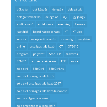
bükkalja
civil képzés
delegált
delegáltak
delegált választás
delegálás
díj.
Egy jó ügy
emlékeztető
erdei iskola
esemény
Fitakata
kaptárkő
koordinációs tanács
KT
KT ülés
képzés
környezeti nevelés
közösségi
meghívó
online
országos találkozó
OT
OT2016
program
pályázat
StopTTIP
szavazás
SZMSZ
természetvédelem
TTIP
tábor
zöld civil
ZöldCivil
ZöldCivil.hu
zöld civil országos találkozó
zöld civil országos találkozó 2017
zöld civil országos találkozó budapest
zöld országos találkozó
zöld országos találkozó 2017