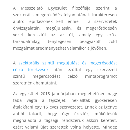
A Messzelátó Egyesület filozófiája szerint a
szektorális megerősödés folyamatának karakteresen
alulról építkezőnek kell lennie – a szervezetek
önvizsgálatán, megújulásán, és megerősödésén
vezet keresztül az az út, amely egy erős,
társadalmilag ténylegesen beágyazott zöld
mozgalmat eredményezhet valamikor a jövőben.
A
szektorális szintű megújulást és megerősödést
célzó törekvések
után ezúttal egy szervezeti
szintű megerősödést célzó mintaprogramot
szeretnénk bemutatni.
Az egyesület 2015 januárjában meglehetősen nagy
fába vágta a fejszéjét: nekiálltak gyökeresen
átalakítani egy 16 éves szervezetet. Ennek az igénye
abból fakadt, hogy úgy érezték, működésük
meghaladta a tagsági rendszerük akkori kereteit,
ezért valami újat szerettek volna helyette. Mindez