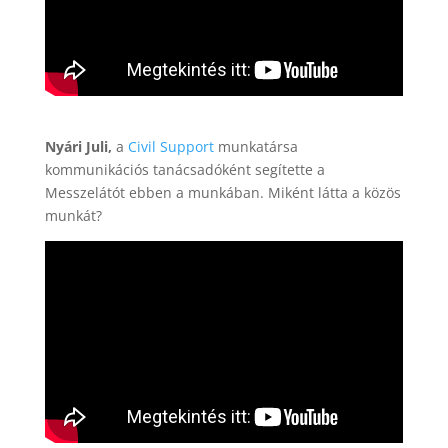
Nyári Juli,
a
Civil Support
munkatársa
kommunikációs tanácsadóként segítette a
Messzelátót ebben a munkában. Miként látta a közös
munkát?