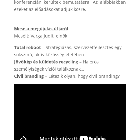
konferencián kerültek bemutatásra. Az alábbiakban
ezeket az előadásokat adjuk közre.
Mese a megújulás útjáról
Mesélt: Varga Judit, elnök
Total reboot
– Stratégiázás, szervezetfejlesztés egy
sokszínű, aktív közösség életében
Jövőkép és küldetés recycling
– Ha erős
személyiségek víziói találkoznak…
Civil branding
– Létezik olyan, hogy civil branding?