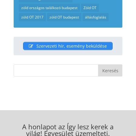
zöld országos találkozó budapest
Zöld OT
zöld OT 2017
zöld OT budapest
állásfoglalás
Szervezeti hír, esemény beküldése
A honlapot az Így lesz kerek a
világ! Egyesület üzemelteti.