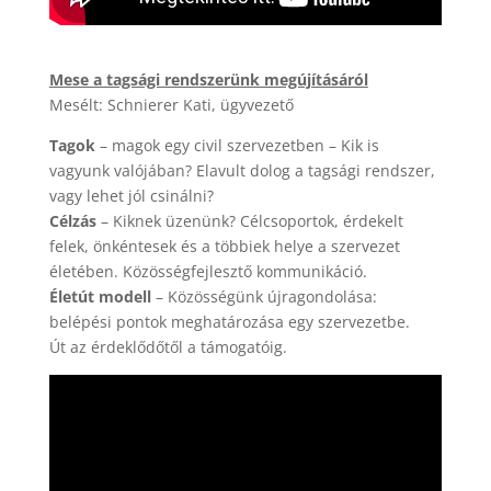
Mese a tagsági rendszerünk megújításáról
Mesélt: Schnierer Kati, ügyvezető
Tagok
– magok egy civil szervezetben – Kik is
vagyunk valójában? Elavult dolog a tagsági rendszer,
vagy lehet jól csinálni?
Célzás
– Kiknek üzenünk? Célcsoportok, érdekelt
felek, önkéntesek és a többiek helye a szervezet
életében. Közösségfejlesztő kommunikáció.
Életút modell
– Közösségünk újragondolása:
belépési pontok meghatározása egy szervezetbe.
Út az érdeklődőtől a támogatóig.