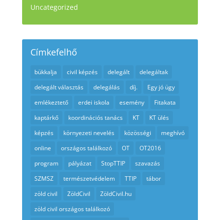
Uncategorized
Címkefelhő
bükkalja
civil képzés
delegált
delegáltak
delegált választás
delegálás
díj.
Egy jó ügy
emlékeztető
erdei iskola
esemény
Fitakata
kaptárkő
koordinációs tanács
KT
KT ülés
képzés
környezeti nevelés
közösségi
meghívó
online
országos találkozó
OT
OT2016
program
pályázat
StopTTIP
szavazás
SZMSZ
természetvédelem
TTIP
tábor
zöld civil
ZöldCivil
ZöldCivil.hu
zöld civil országos találkozó