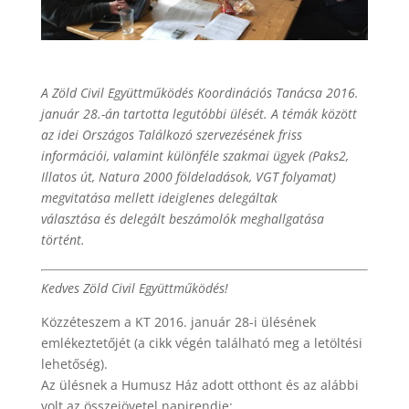
A Zöld Civil Együttműködés Koordinációs Tanácsa 2016.
január 28.-án tartotta legutóbbi ülését. A témák között
az idei Országos Találkozó szervezésének friss
információi, valamint különféle szakmai ügyek (Paks2,
Illatos út, Natura 2000 földeladások, VGT folyamat)
megvitatása mellett ideiglenes delegáltak
választása és delegált beszámolók meghallgatása
történt.
Kedves Zöld Civil Együttműködés!
Közzéteszem a KT 2016. január 28-i ülésének
emlékeztetőjét (a cikk végén található meg a letöltési
lehetőség).
Az ülésnek a Humusz Ház adott otthont és az alábbi
volt az összejövetel napirendje: