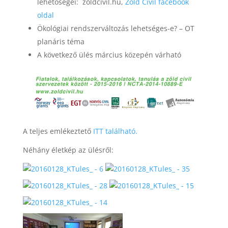
lehetőségei: zoldcivil.hu,
Zöld Civil facebook
oldal
Ökológiai rendszerváltozás lehetséges-e? – OT
planáris téma
A következő ülés március közepén várható
A teljes emlékeztető
ITT található.
Néhány életkép az ülésről: