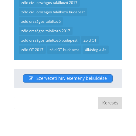
zöld civil országos találkozó 2017
zöld civil országos találkozó budapest
zöld országos találkozó
zöld országos találkozó 2017
zöld országos találkozó budapest
Zöld OT
zöld OT 2017
zöld OT budapest
állásfoglalás
Szervezeti hír, esemény beküldése