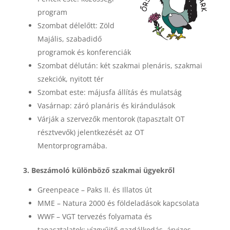
program
Szombat délelőtt: Zöld
Majális, szabadidő
programok és konferenciák
Szombat délután: két szakmai plenáris, szakmai
szekciók, nyitott tér
Szombat este: májusfa állítás és mulatság
Vasárnap: záró planáris és kirándulások
Várják a szervezők mentorok (tapasztalt OT
résztvevők) jelentkezését az OT
Mentorprogramába.
3. Beszámoló különböző szakmai ügyekről
Greenpeace – Paks II. és Illatos út
MME – Natura 2000 és földeladások kapcsolata
WWF – VGT tervezés folyamata és
tapasztalatok: vízgyűjtő-gazdálkodás, árvizes,