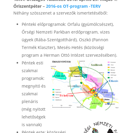
Őriszentpéter –
2016-os OT-program -TERV
Néhány szösszenet a szervezők ismertetéséből:
Pénteki előprogramok: Orfalu (gyümölcsészet),
Őrségi Nemzeti Parkban erdőprogram, vizes
ügyek (Rába-Szentgotthárd), Oszkó (Pannon
Termék Klaszter), Mesés-Hetés (közösségi
program a Herman Ottó Intézet szervezésében).
Péntek esti
szakmai
programok:
megnyitó és
szakmai
plenáris
(még nyitott
lehetőségek
is vannak)
Péntek este: közösségi