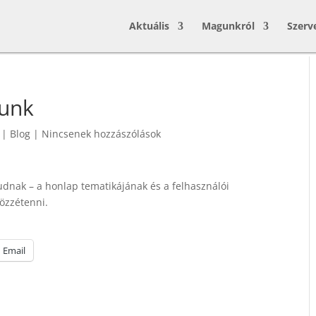
Aktuális
Magunkról
Szerv
runk
|
Blog
|
Nincsenek hozzászólások
dnak – a honlap tematikájának és a felhasználói
özzétenni.
Email