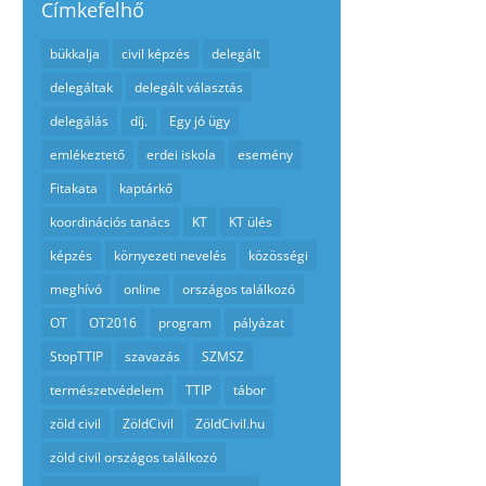
Címkefelhő
bükkalja
civil képzés
delegált
delegáltak
delegált választás
delegálás
díj.
Egy jó ügy
emlékeztető
erdei iskola
esemény
Fitakata
kaptárkő
koordinációs tanács
KT
KT ülés
képzés
környezeti nevelés
közösségi
meghívó
online
országos találkozó
OT
OT2016
program
pályázat
StopTTIP
szavazás
SZMSZ
természetvédelem
TTIP
tábor
zöld civil
ZöldCivil
ZöldCivil.hu
zöld civil országos találkozó