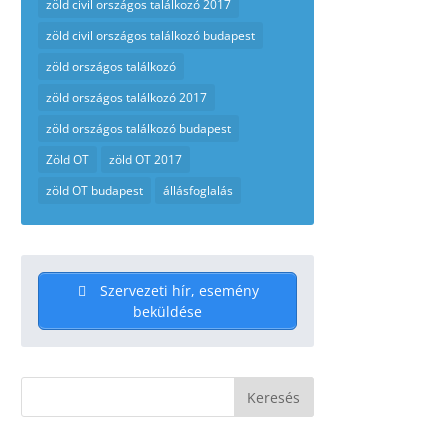
zöld civil országos találkozó 2017
zöld civil országos találkozó budapest
zöld országos találkozó
zöld országos találkozó 2017
zöld országos találkozó budapest
Zöld OT
zöld OT 2017
zöld OT budapest
állásfoglalás
Szervezeti hír, esemény
beküldése