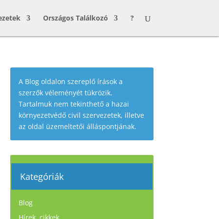
ezetek
Országos Találkozó
?
A Blog oldalon szereplő írások a
szerzők véleményét tükrözik.
Tartalmuk nem tekinthető a hazai
környezetvédő civil szervezetek, illetve
az oldal üzemeltetői álláspontjának.
Kategóriák
Blog
Hírek, cikkek