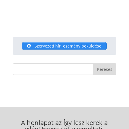
Szervezeti hír, esemény beküldése
A honlapot az Így lesz kerek a
világ! Egyesület üzemelteti.