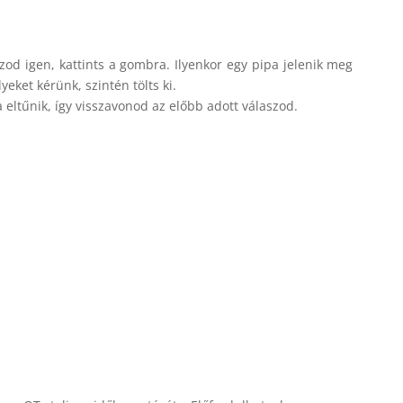
szod igen, kattints a gombra. Ilyenkor egy pipa jelenik meg
eket kérünk, szintén tölts ki.
ltűnik, így visszavonod az előbb adott válaszod.