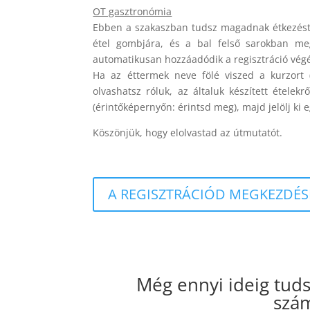
OT gasztronómia
Ebben a szakaszban tudsz magadnak étkezést re
étel gombjára, és a bal felső sarokban meg
automatikusan hozzáadódik a regisztráció vég
Ha az éttermek neve fölé viszed a kurzort 
olvashatsz róluk, az általuk készített ételek
(érintőképernyőn: érintsd meg), majd jelölj ki 
Köszönjük, hogy elolvastad az útmutatót.
A REGISZTRÁCIÓD MEGKEZDÉSÉ
Még ennyi ideig tudsz
szám