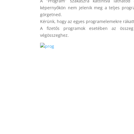
A “Program” szakaszra kattintva láthatod 
képernyőkön nem jelenik meg a teljes progr
görgetned.
Kérünk, hogy az egyes programelemekre rákatti
A fizetős programok esetében az összeg
végösszeghez.