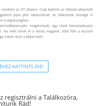
ndelni az OT idejére. Csak kattints az általad választott
jelenő pipa jelzi választásod. Az étkezések összege is
én a végösszeghez.
(érintőképernyőn: megérinted), egy rövid bemutatkozást
ről. Ha nem tűnik el a leírás magától, vidd fölé a kurzort
egy másik részt a képernyőn.
HEZ KATTINTS IDE!
 regisztrálni a Találkozóra,
ítunk Rád!