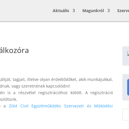
Aktuális
Magunkról
Szerv
lálkozóra
áltját, tagjait, illetve olyan érdeklődőket, akik munkájukkal,
dnak, vagy szeretnének kapcsolódni!
 is a részvétel regisztrációhoz kötött. A regisztráció
 küldtünk.
re a
Zöld Civil Együttműködés Szervezeti és Működési