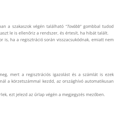
ban a szakaszok végén található “
Tovább
” gombbal tudod
 le is ellenőriz a rendszer, és értesít, ha hibát talált.
or is, ha a regisztráció során visszacsukódnak, emiatt nem
eg, mert a regisztrációs igazolást és a számlát is ezek
sánál a körzetszámmal kezdd, az országhívó automatikusan
ek, ezt jelezd az űrlap végén a megjegyzés mezőben.