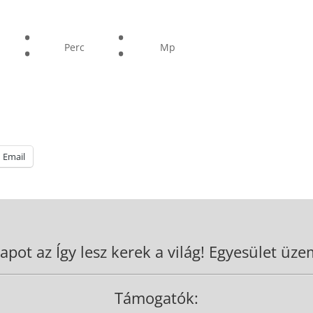
:
:
Perc
Mp
Email
apot az Így lesz kerek a világ! Egyesület üzem
Támogatók: