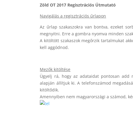
Zöld OT 2017 Regisztrációs Útmutató
Navigálás a regisztrációs űrlapon
Az űrlap szakaszokra van bontva, ezeket sor
megnyitni. Erre a gombra nyomva minden szakaszt
A kitöltött szakaszok megőrzik tartalmukat akk
kell aggódnod.
Mezők kitöltése
Ügyelj rá, hogy az adataidat pontosan add m
alapján állítjuk ki. A telefonszámod megadá
kitöltődik.
Amennyiben nem magyarországi a számod, kérl