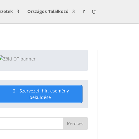
ezetek
Országos Találkozó
?
Szervezeti hír, esemény
beküldése