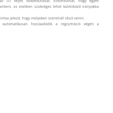
az OT teljes időbeosztását. Előfordulhat, hogy egyes
amterv, ez esetben szükséges lehet különböző irányokba
ntva jelezd, hogy melyeken szeretnél részt venni.
 automatikusan hozzáadódik a regisztráció végén a