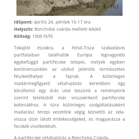
Időpont:
április 24. péntek 15-17 óra
Helyszín:
Bonchidai csárda melletti kikötő
Költség:
1000 Ft/fő
Tokajtól északra, a Felső-Tisza szakadásos
partfalaiban találhatók Európa legnagyobb
egybefüggő partifecske telepei, melyek egyben
kontinensünkön az utolsó jelentős természetes
fészkelőhelyei a fajnak. A különleges
madármegfigyelő sétahajózás keretében egy
körülbelül egy órás utat teszünk a reményeink
szerint telelésből már visszaérkező partifecske
kolóniákhoz. A túra különleges szolgáltatásaként
madarász terepi vezetőnk végig közvetíti az oda-
vissza úton látott érdekességeket, és magyarázza a
fecskék viselkedését.
A partifecske sétahajózás a Bonchidai Csárda