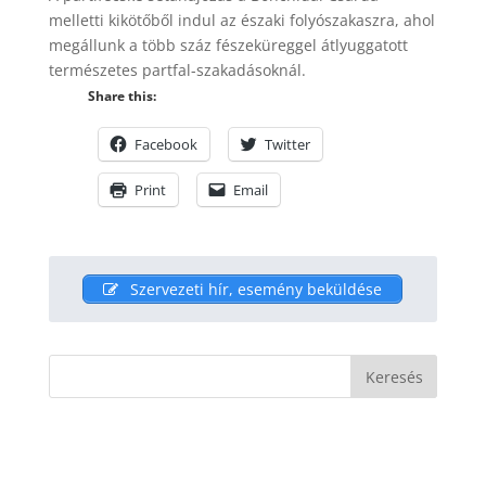
melletti kikötőből indul az északi folyószakaszra, ahol
megállunk a több száz fészeküreggel átlyuggatott
természetes partfal-szakadásoknál.
Share this:
Facebook
Twitter
Print
Email
Szervezeti hír, esemény beküldése