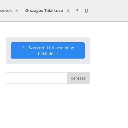
ezetek
Országos Találkozó
?
Szervezeti hír, esemény
beküldése