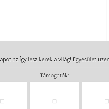
apot az Így lesz kerek a világ! Egyesület üzem
Támogatók: