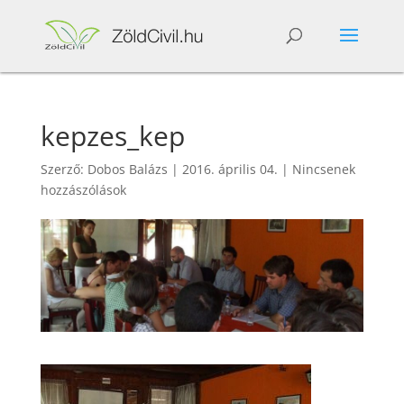
kepzes_kep
Szerző:
Dobos Balázs
|
2016. április 04.
|
Nincsenek
hozzászólások