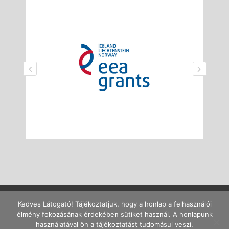
Kedves Látogató! Tájékoztatjuk, hogy a honlap a felhasználói
élmény fokozásának érdekében sütiket használ. A honlapunk
Ajánlott böngészők: Firefox 40+, Chrome 45+, MS Edge. Ajánlott
használatával ön a tájékoztatást tudomásul veszi.
felbontás: legalább 1280x720p.
Impresszum
/
Adatkezelés