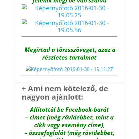
jelenik meg) be van szúrva
Megírtad a törzsszöveget, azaz a
részletes tartalmat
+ Ami nem kötelező, de
nagyon ajánlott:
Allítottál be Facebook-barát
– címet (még rövidebbet, mint a
cikk vagy esemény címe),
– összefoglalót (még rövidebbet,