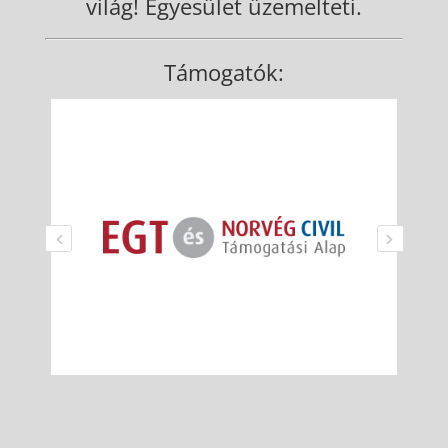
világ! Egyesület üzemelteti.
Támogatók: