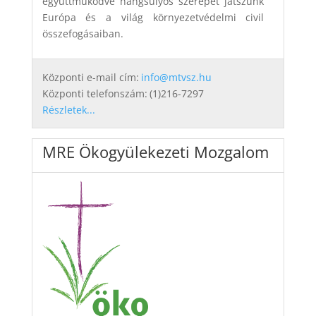
együttműködve hangsúlyos szerepet játszunk
Európa és a világ környezetvédelmi civil
összefogásaiban.
Központi e-mail cím:
info@mtvsz.hu
Központi telefonszám:
(1)216-7297
Részletek...
MRE Ökogyülekezeti Mozgalom