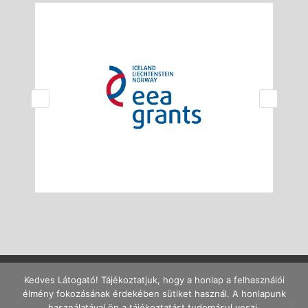
Kedves Látogató! Tájékoztatjuk, hogy a honlap a felhasználói
élmény fokozásának érdekében sütiket használ. A honlapunk
Ajánlott böngészők: Firefox 40+, Chrome 45+, MS Edge. Ajánlott
használatával ön a tájékoztatást tudomásul veszi.