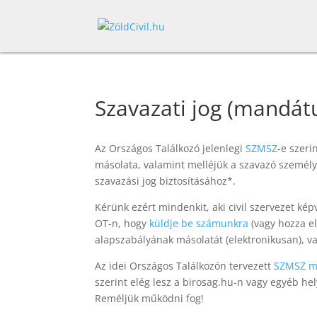
Szavazati jog (mandát
Az Országos Találkozó jelenlegi
SZMSZ
-e szeri
másolata, valamint melléjük a szavazó személyr
szavazási jog biztosításához*.
Kérünk ezért mindenkit, aki civil szervezet képv
OT-n, hogy
küldje be számunkra
(vagy hozza el
alapszabályának másolatát (elektronikusan), va
Az idei Országos Találkozón tervezett
SZMSZ m
szerint elég lesz a birosag.hu-n vagy egyéb h
Reméljük működni fog!