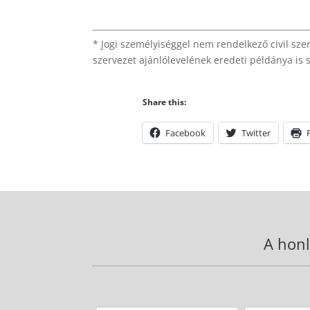
* Jogi személyiséggel nem rendelkező civil szer
szervezet ajánlólevelének eredeti példánya is 
Share this:
Facebook
Twitter
A honl