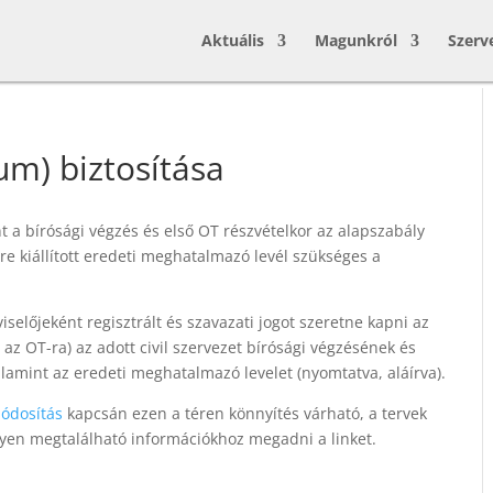
Aktuális
Magunkról
Szerv
um) biztosítása
nt a bírósági végzés és első OT részvételkor az alapszabály
e kiállított eredeti meghatalmazó levél szükséges a
iselőjeként regisztrált és szavazati jogot szeretne kapni az
 az OT-ra) az adott civil szervezet bírósági végzésének és
lamint az eredeti meghatalmazó levelet (nyomtatva, aláírva).
ódosítás
kapcsán ezen a téren könnyítés várható, a tervek
elyen megtalálható információkhoz megadni a linket.