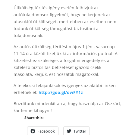
Útiköltség térítés igény esetén felhívjuk az
autótulajdonosok figyelmét, hogy ne kérjenek az
utasoktól útiköltséget, mert ebben az esetben nem
tudunk útiköltség támogatást biztosítani a
tulajdonosnak.
Az autós útiköltség-térítést május 1-jén , vasárnap
11-14 óra között fizetjük ki az információs pultnál. A
kifizetéshez szükséges a forgalmi engedély és a
kötelező biztosítás befizetését igazoló csekk
másolata, kérjük, ezt hozzátok magatokkal.
A telekocsi felajánlások és igények az alábbi linken
érhetőek el:
http://goo.gl/owFY1z
Buzdítunk mindenkit arra, hogy használja az Oszkárt,
kár lenne kihagyni!
Share this:
Facebook
Twitter