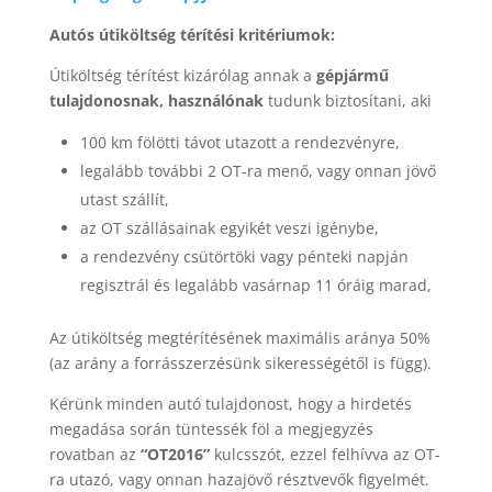
Autós útiköltség térítési kritériumok:
Útiköltség térítést kizárólag annak a
gépjármű
tulajdonosnak, használónak
tudunk biztosítani, aki
100 km fölötti távot utazott a rendezvényre,
legalább további 2 OT-ra menő, vagy onnan jövő
utast szállít,
az OT szállásainak egyikét veszi igénybe,
a rendezvény csütörtöki vagy pénteki napján
regisztrál és legalább vasárnap 11 óráig marad,
Az útiköltség megtérítésének maximális aránya 50%
(az arány a forrásszerzésünk sikerességétől is függ).
Kérünk minden autó tulajdonost, hogy a hirdetés
megadása során tüntessék föl a megjegyzés
rovatban az
“OT2016”
kulcsszót, ezzel felhívva az OT-
ra utazó, vagy onnan hazajövő résztvevők figyelmét.