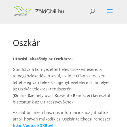
Oszkár
Utazási lehetőség az Oszkárral
Gondolva a környezetterhelés csökkentésére, a
tömegközlekedésen kívül, az idei OT-n szervezett
lehetőség van telekocsi igénybevételére is, amelyet
az Oszkár telekocsi rendszerén
(
O
nline
Sz
emélyfuvar
K
özvetítő
R
endszer) keresztül
biztosítunk az OT résztvevőknek.
Az alábbi linken hasznos információkhoz juthattok
arról, hogyan működik az Oszkár telekocsi rendszer:
http://goo.gl/DXBpyJ