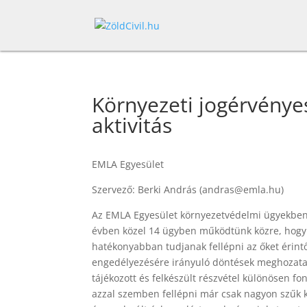
Környezeti jogérvényesí
aktivitás
EMLA Egyesület
Szervező: Berki András (andras@emla.hu)
Az EMLA Egyesület környezetvédelmi ügyekben n
évben közel 14 ügyben működtünk közre, hogy 
hatékonyabban tudjanak fellépni az őket érintő
engedélyezésére irányuló döntések meghozatal
tájékozott és felkészült részvétel különösen f
azzal szemben fellépni már csak nagyon szűk 