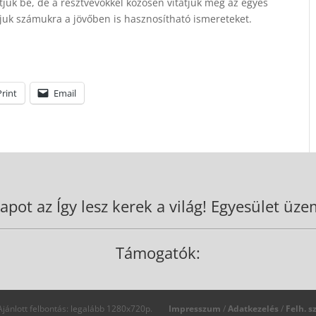
juk be, de a résztvevőkkel közösen vitatjuk meg az egyes
ljuk számukra a jövőben is hasznosítható ismereteket.
Print
Email
apot az Így lesz kerek a világ! Egyesület üzem
Támogatók:
jánlott felbontás: legalább 1280x720p.
Impresszum
/
Adatkezelés
/
Felh. s