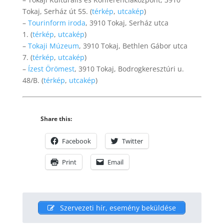
Tokaj, Serház út 55. (
térkép
,
utcakép
)
–
Tourinform iroda
, 3910 Tokaj, Serház utca
1. (
térkép
,
utcakép
)
–
Tokaji Múzeum
, 3910 Tokaj, Bethlen Gábor utca
7. (
térkép
,
utcakép
)
–
Ízest Örömest
, 3910 Tokaj, Bodrogkeresztúri u.
48/B. (
térkép
,
utcakép
)
Share this:
Facebook
Twitter
Print
Email
Szervezeti hír, esemény beküldése