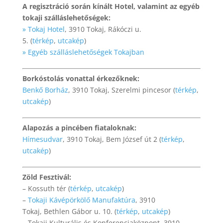
A regisztráció során kínált Hotel, valamint az egyéb
tokaji szálláslehetőségek:
» Tokaj Hotel
, 3910 Tokaj, Rákóczi u.
5. (
térkép
,
utcakép
)
» Egyéb szálláslehetőségek Tokajban
Borkóstolás vonattal érkezőknek:
Benkő Borház
, 3910
Tokaj, Szerelmi pincesor (
térkép
,
utcakép
)
Alapozás a pincében fiataloknak:
Hímesudvar
, 3910 Tokaj, Bem József út 2 (
térkép
,
utcakép
)
Zöld Fesztivál:
– Kossuth tér (
térkép
,
utcakép
)
–
Tokaji Kávépörkölő Manufaktúra
, 3910
Tokaj, Bethlen Gábor u. 10. (
térkép
,
utcakép
)
– Tokaji Kulturális és Konferenciaközpont, 3910