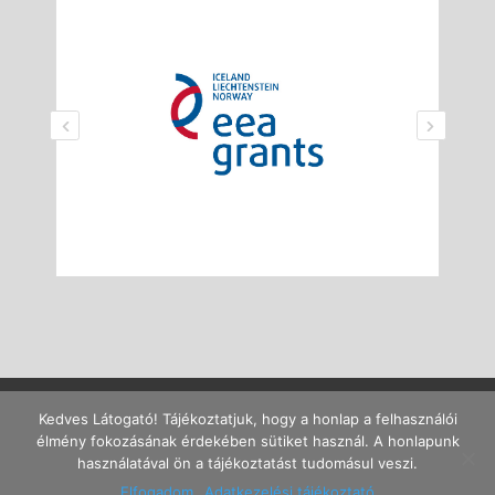
Kedves Látogató! Tájékoztatjuk, hogy a honlap a felhasználói
élmény fokozásának érdekében sütiket használ. A honlapunk
Ajánlott böngészők: Firefox 40+, Chrome 45+, MS Edge. Ajánlott
használatával ön a tájékoztatást tudomásul veszi.
felbontás: legalább 1280x720p.
Impresszum
/
Adatkezelés
Elfogadom
Adatkezelési tájékoztató
/
Felh. szabályzat