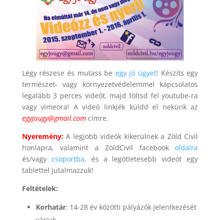
Légy részese és mutass be
egy jó ügyet
! Készíts egy
természet- vagy környezetvédelemmel kapcsolatos
legalább 3 perces videót, majd töltsd fel youtube-ra
vagy vimeora! A videó linkjék küldd el nekünk az
egyjougy@gmail.com
címre.
Nyeremény:
A legjobb videók kikerülnek a Zöld Civil
honlapra, valamint a ZöldCivil facebook
oldalra
és/vagy
csoportba
, és a legötletesebb videót egy
tablettel jutalmazzuk!
Feltételek:
Korhatár
: 14-28 év közötti pályázók jelentkezését
várjuk