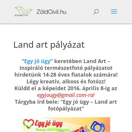
Land art pályázat
“
Egy jó ügy
” keretében Land Art –
Inspiráló természetfotó pályázatot
hirdetünk 14-28 éves fiatalok számára!
Légy kreatív, alkoss és fotózz!
Küldd el a képeidet 2016. április 8-ig az
egyjougy@gmail.com-ra!
Tárgyba írd bele: “Egy jó ügy – Land art
fotópályázat”