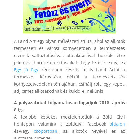
A Land Art egy olyan művészeti stílus, ahol az alkotók
természeti és városi környezetben a természetes
elemek változtatásával, átalakításával hozzák létre
jelentést hordozó alkotásaikat. Légy te is kreatív, és
Egy jó ügy
keretében készíts te is Land Artot a
természet károsítása nélkül a természet- és
környezetvédelem témájában, csinálj róla egy képet,
adj címet alkotásodnak és küldd el nekünk!
A pályázatokat folyamatosan fogadjuk 2016. április
8-ig.
A legjobb képeket megjelentetjük a Zöld Civil
honlapon, valamint a ZöldCivil facebook
oldalon
és/vagy
csoportban
, az alkotók nevével és az
alkotások címével!