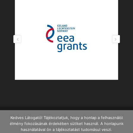
Kedves Látogató! Tájékoztatjuk, hogy a honlap a felhasználói
élmény fokozásának érdekében sütiket használ. A honlapunk
Ajánlott böngészők: Firefox 40+, Chrome 45+, MS
használatával ön a tájékoztatást tudomásul veszi.
Edge. Ajánlott felbontás: legalább 1280x720p.