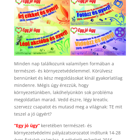
Minden nap találkozunk valamilyen formában a
természet- és környezetvédelemmel. Körülvesz
bennünket és kész megoldásokat kínál gyakorlatilag
mindenre. Mégis úgy érezzük, hogy
környezetünkben, lakóhelyünkön sok probléma
megoldatlan marad. Vedd észre, légy kreatív,
szervezz csapatot és mutasd meg a világnak:
TE mit
teszel a jó ügyért?
“Egy jó ügy”
keretében természet- és
környezetvédelmi pályázatsorozatot indítunk 14-28
éves fiatalok számára.
A pályázók műveiket
2016.