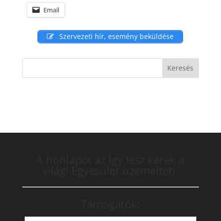
Email
Szervezeti hír, esemény beküldése
A honlapot az Így lesz kerek a
világ! Egyesület üzemelteti.
Támogatók: