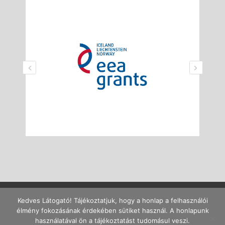
Kedves Látogató! Tájékoztatjuk, hogy a honlap a felhasználói
élmény fokozásának érdekében sütiket használ. A honlapunk
Ajánlott böngészők: Firefox 40+, Chrome 45+, MS Edge. Ajánlott
használatával ön a tájékoztatást tudomásul veszi.
felbontás: legalább 1280x720p.
Impresszum
/
Adatkezelés