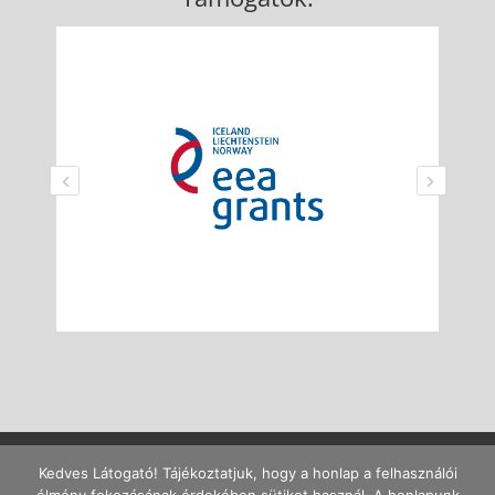
Kedves Látogató! Tájékoztatjuk, hogy a honlap a felhasználói