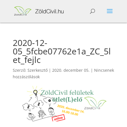
2020-12-
05_5fcbe07762e1a_ZC_5l
et_fejlc
Szerző:
Szerkesztő
|
2020. december 05.
|
Nincsenek
hozzászólások