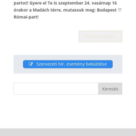
partot! Gyere el Te is szeptember 24. vasárnap 16
órakor a Madách térre, mutassuk meg: Budapest ♡
Római-part!
Olvass tovább…
Szervezeti hír, esemény beküldése