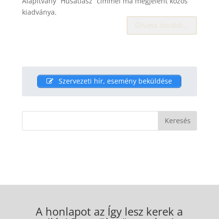
Alapítvány “Húsatlasz” címmel ma megjelent közös
kiadványa.
Olvass tovább…
Szervezeti hír, esemény beküldése
A honlapot az Így lesz kerek a