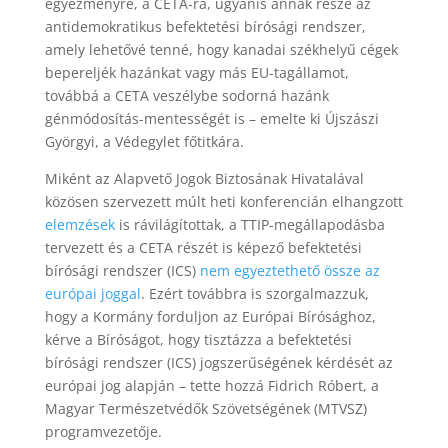
egyezményre, a CETA-ra, ugyanis annak része az
antidemokratikus befektetési bírósági rendszer,
amely lehetővé tenné, hogy kanadai székhelyű cégek
bepereljék hazánkat vagy más EU-tagállamot,
továbbá a CETA veszélybe sodorná hazánk
génmódosítás-mentességét is – emelte ki Újszászi
Györgyi, a Védegylet főtitkára.
Miként az Alapvető Jogok Biztosának Hivatalával
közösen szervezett múlt heti konferencián elhangzott
elemzések
is rávilágítottak, a TTIP-megállapodásba
tervezett és a CETA részét is képező befektetési
bírósági rendszer (ICS)
nem egyeztethető össze az
európai joggal
. Ezért továbbra is szorgalmazzuk,
hogy a Kormány forduljon az Európai Bírósághoz,
kérve a Bíróságot, hogy tisztázza a befektetési
bírósági rendszer (ICS) jogszerűségének kérdését az
európai jog alapján – tette hozzá Fidrich Róbert, a
Magyar Természetvédők Szövetségének (MTVSZ)
programvezetője.