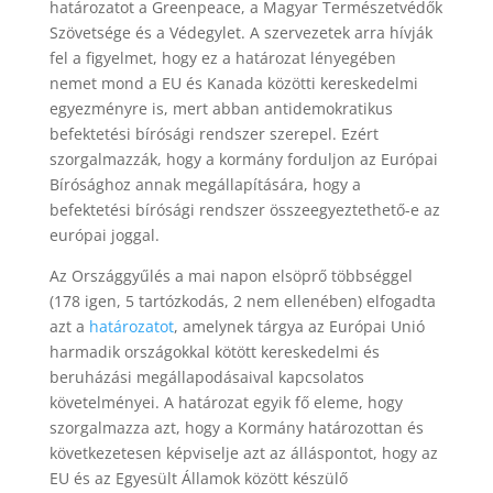
határozatot a Greenpeace, a Magyar Természetvédők
Szövetsége és a Védegylet. A szervezetek arra hívják
fel a figyelmet, hogy ez a határozat lényegében
nemet mond a EU és Kanada közötti kereskedelmi
egyezményre is, mert abban antidemokratikus
befektetési bírósági rendszer szerepel. Ezért
szorgalmazzák, hogy a kormány forduljon az Európai
Bírósághoz annak megállapítására, hogy a
befektetési bírósági rendszer összeegyeztethető-e az
európai joggal.
Az Országgyűlés a mai napon elsöprő többséggel
(178 igen, 5 tartózkodás, 2 nem ellenében) elfogadta
azt a
határozatot
, amelynek tárgya az Európai Unió
harmadik országokkal kötött kereskedelmi és
beruházási megállapodásaival kapcsolatos
követelményei. A határozat egyik fő eleme, hogy
szorgalmazza azt, hogy a Kormány határozottan és
következetesen képviselje azt az álláspontot, hogy az
EU és az Egyesült Államok között készülő