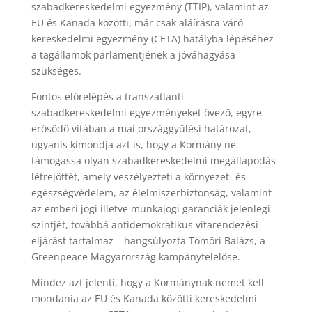
szabadkereskedelmi egyezmény (TTIP), valamint az
EU és Kanada közötti, már csak aláírásra váró
kereskedelmi egyezmény (CETA) hatályba lépéséhez
a tagállamok parlamentjének a jóváhagyása
szükséges.
Fontos előrelépés a transzatlanti
szabadkereskedelmi egyezményeket övező, egyre
erősödő vitában a mai országgyűlési határozat,
ugyanis kimondja azt is, hogy a Kormány ne
támogassa olyan szabadkereskedelmi megállapodás
létrejöttét, amely veszélyezteti a környezet- és
egészségvédelem, az élelmiszerbiztonság, valamint
az emberi jogi illetve munkajogi garanciák jelenlegi
szintjét, továbbá antidemokratikus vitarendezési
eljárást tartalmaz – hangsúlyozta Tömöri Balázs, a
Greenpeace Magyarország kampányfelelőse.
Mindez azt jelenti, hogy a Kormánynak nemet kell
mondania az EU és Kanada közötti kereskedelmi