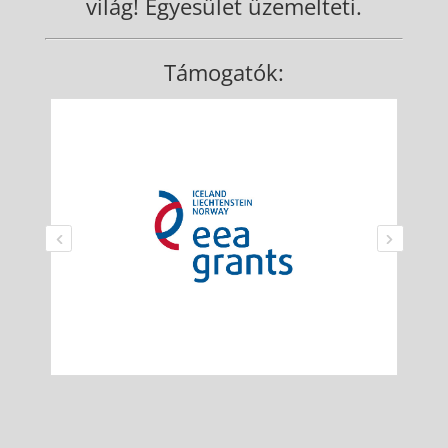
világ! Egyesület üzemelteti.
Támogatók: