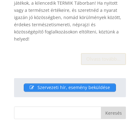
játékok, a kilencedik TERMIK Táborban! Ha nyitott
vagy a természet értékeire, és szeretnéd a nyarat
igazán jó közösségben, nomád körülmények között,
érdekes természetismereti, néprajzi és
közösségépítő foglalkozásokon eltölteni, köztünk a
helyed!
Olvass tovább…
Szervezeti hír, esemény beküldése